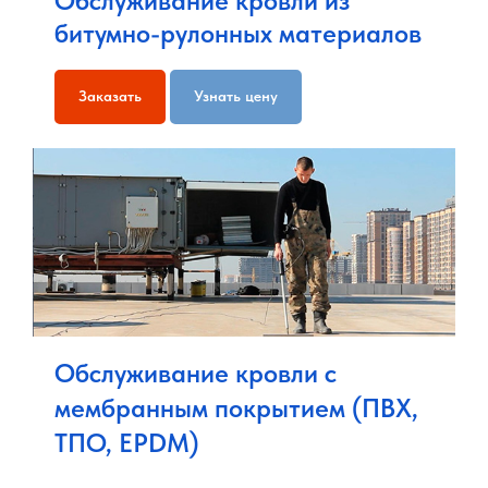
Обслуживание кровли из
битумно-рулонных материалов
Заказать
Узнать цену
Обслуживание кровли с
мембранным покрытием (ПВХ,
ТПО, EPDM)