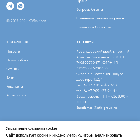
Прайс
Вопросы/ответы
Сравнение технологий ремонта
© 2017-2024 ЮгТехКров
Технология Синзатим
о компании
контакты
Новости
Краснодарский край, г. Горячий
Ключ, ул. Кольцевая 15, ИНН
Наши работы
740500790471, ОГРНИП
313236825200033
Отзывы
Склад в г. Ростов-на-Дону ул.
Блог
Доватора 152/4
тел:
📞 +7 928 281-29-57
Реквизиты
тел:
📞 +7 909 427-94-44
Карта сайта
Время работы: ПН – СБ: 8:00 –
20:00
Email:
mail@utk-group.ru
Управление файлами cookie
Сайт использует cookie и Яндекс.Метрику, чтобы анализировать