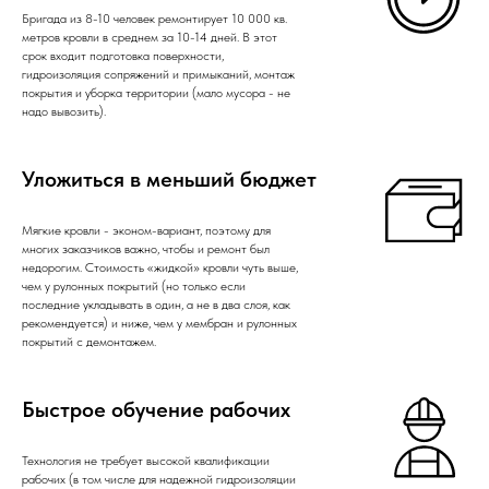
Бригада из 8-10 человек ремонтирует 10 000 кв.
метров кровли в среднем за 10-14 дней. В этот
срок входит подготовка поверхности,
гидроизоляция сопряжений и примыканий, монтаж
покрытия и уборка территории (мало мусора - не
надо вывозить).
Уложиться в меньший бюджет
Мягкие кровли - эконом-вариант, поэтому для
многих заказчиков важно, чтобы и ремонт был
недорогим. Стоимость «жидкой» кровли чуть выше,
чем у рулонных покрытий (но только если
последние укладывать в один, а не в два слоя, как
рекомендуется) и ниже, чем у мембран и рулонных
покрытий с демонтажем.
Быстрое обучение рабочих
Технология не требует высокой квалификации
рабочих (в том числе для надежной гидроизоляции