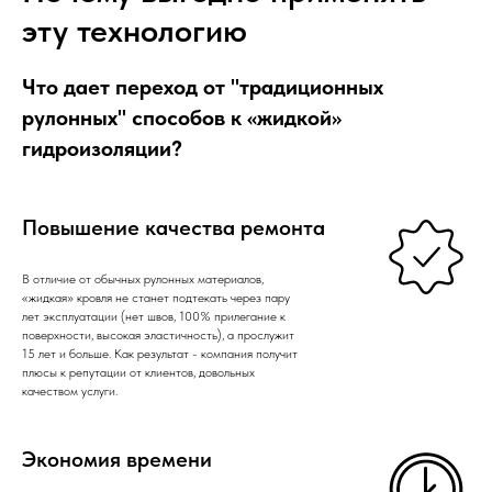
эту технологию
Что дает переход от "традиционных
рулонных" способов к «жидкой»
гидроизоляции?
Повышение качества ремонта
В отличие от обычных рулонных материалов,
«жидкая» кровля не станет подтекать через пару
лет эксплуатации (нет швов, 100% прилегание к
поверхности, высокая эластичность), а прослужит
15 лет и больше. Как результат - компания получит
плюсы к репутации от клиентов, довольных
качеством услуги.
Экономия времени